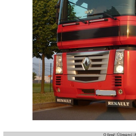
O firmě
|
Účetnictví
|
A